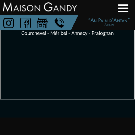
Aller
Boulangerie-
au
Patisserie
contenu
Maison
Courchevel - Méribel - Annecy - Pralognan
Gandy
Au
Pain
D'Antan