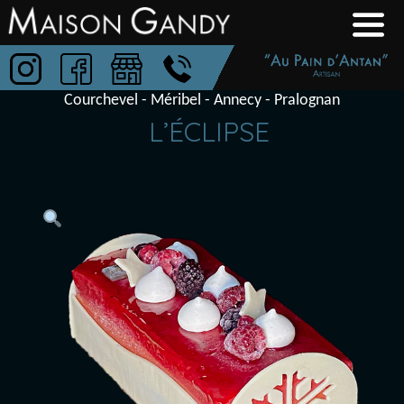
Aller
Boulangerie-
au
Patisserie
contenu
Maison
Courchevel - Méribel - Annecy - Pralognan
Gandy
L’ÉCLIPSE
Au
Pain
D'Antan