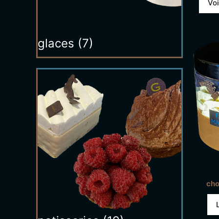
Voi
glaces
(7)
cho