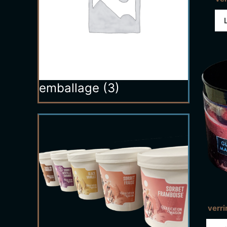
emballage
(3)
verri