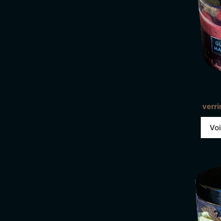
verri
Voi