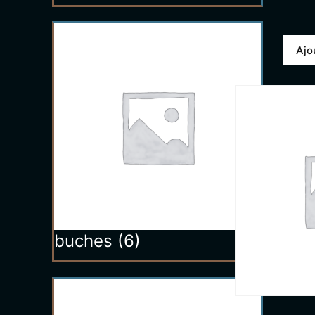
Ajo
buches
(6)