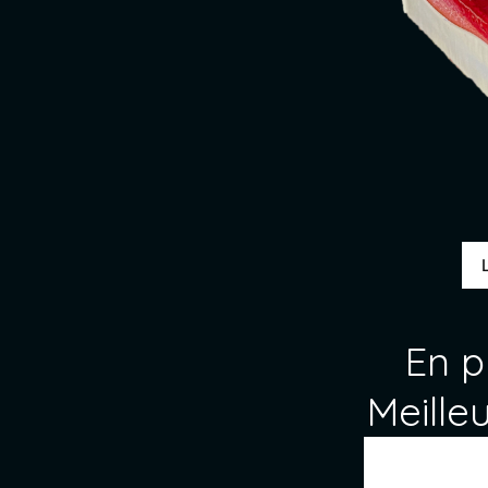
En p
Meille