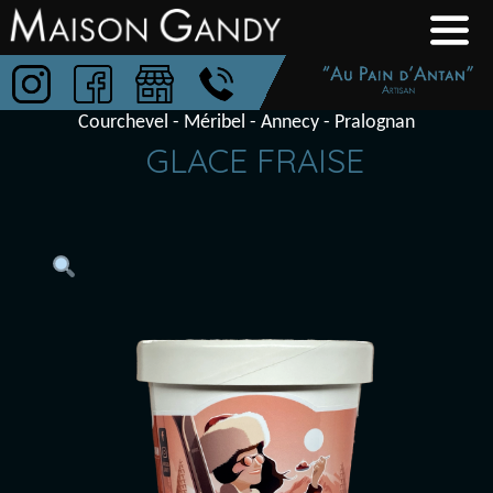
Aller
Boulangerie-
au
Patisserie
contenu
Maison
Courchevel - Méribel - Annecy - Pralognan
Gandy
GLACE FRAISE
Au
Pain
D'Antan