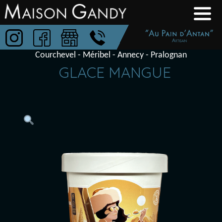
Aller
Boulangerie-
au
Patisserie
contenu
Maison
Courchevel - Méribel - Annecy - Pralognan
Gandy
GLACE MANGUE
Au
Pain
D'Antan