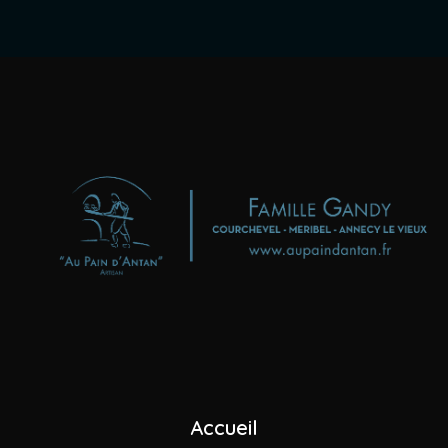
Boulangeries - Pâtisseries
"Au Pain d'Antan"
Maison GANDY
+33 (0)4 79 08 23 07
Nous envoyer un mail
Accueil